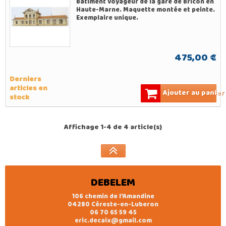
Bâtiment voyageur de la gare de Bricon en
Haute-Marne. Maquette montée et peinte.
Exemplaire unique.
475,00 €
Derniers
articles en
Ajouter au panier
stock
Affichage 1-4 de 4 article(s)
DEBELEM
106 chemin de l'Amandine
04280 Céreste-en-Luberon
06 70 65 59 45
eric.decaix@gmail.com