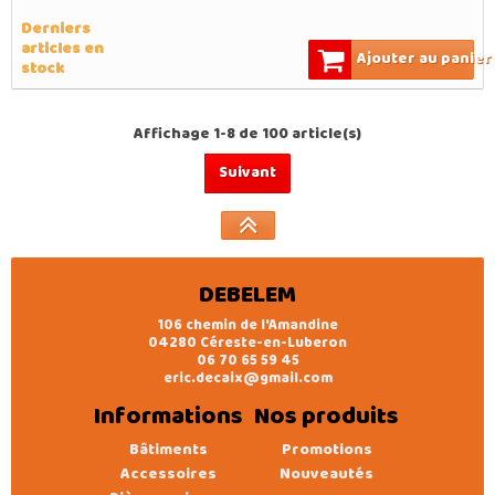
Derniers
articles en
Ajouter au panier
stock
Affichage 1-8 de 100 article(s)
Suivant
DEBELEM
106 chemin de l'Amandine
04280 Céreste-en-Luberon
06 70 65 59 45
eric.decaix@gmail.com
Informations
Nos produits
Bâtiments
Promotions
Accessoires
Nouveautés