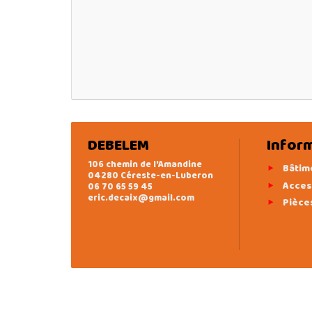
DEBELEM
Infor
106 chemin de l'Amandine
Bâtim
04280 Céreste-en-Luberon
Acces
06 70 65 59 45
eric.decaix@gmail.com
Pièce