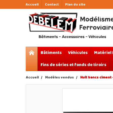
Accueil
Contact
Plan du site
Bâtiments
Véhicules
Matériel 
Fins de séries et fonds de tiroirs
Accueil
Modèles vendus
Huit bancs ciment - 