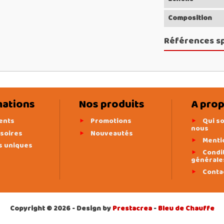
Composition
Références s
mations
Nos produits
A pro
ents
Promotions
Qui s
nous
soires
Nouveautés
Menti
s uniques
Condi
générale
Conta
Copyright © 2026 - Design by
Prestacrea
-
Bleu de Chauffe