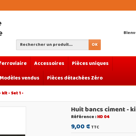
Bien
OK
ferroviaire
Accessoires
Pièces uniques
Modèles vendus
Pièces détachées Zéro
kit - Set 1 -
Huit bancs ciment - kit
Référence :
HD 04
9,00 €
TTC