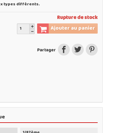
x types différents.
Rupture de stock
Ajouter au panier
Partager
ue
1/87ème