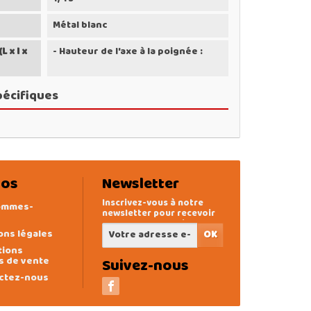
Métal blanc
 x l x
- Hauteur de l'axe à la poignée :
pécifiques
pos
Newsletter
Inscrivez-vous à notre
ommes-
newsletter pour recevoir
des offres exclusives
ons légales
tions
s de vente
Suivez-nous
ctez-nous