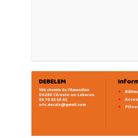
DEBELEM
Infor
106 chemin de l'Amandine
Bâtim
04280 Céreste-en-Luberon
Acces
06 70 65 59 45
eric.decaix@gmail.com
Pièce