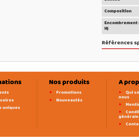
Composition
Encombrement (L
H)
Références s
mations
Nos produits
A pro
ents
Promotions
Qui s
nous
soires
Nouveautés
Menti
s uniques
Condi
générale
Conta