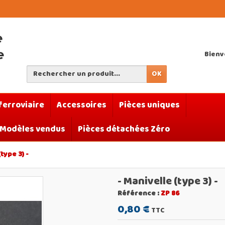
Bien
OK
ferroviaire
Accessoires
Pièces uniques
Modèles vendus
Pièces détachées Zéro
(type 3) -
- Manivelle (type 3) -
Référence :
ZP 86
0,80 €
TTC